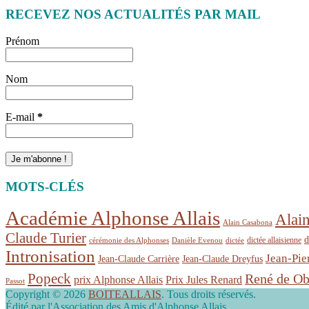
RECEVEZ NOS ACTUALITÉS PAR MAIL
Prénom
Nom
E-mail
*
MOTS-CLÉS
Académie Alphonse Allais
Alai
Alain Casabona
Claude Turier
d
dictée allaisienne
cérémonie des Alphonses
Danièle Evenou
dictée
Intronisation
Jean-Pie
Jean-Claude Carrière
Jean-Claude Dreyfus
Popeck
René de Ob
prix Alphonse Allais
Prix Jules Renard
Passot
Copyright © 2026
BOITEALLAIS
. Tous droits réservés.
Édité par l'Association des Amis d'Alphonse Allais