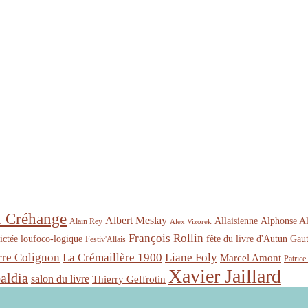
n Créhange
Albert Meslay
Allaisienne
Alphonse Al
Alain Rey
Alex Vizorek
François Rollin
ictée loufoco-logique
fête du livre d'Autun
Gaut
Festiv'Allais
rre Colignon
La Crémaillère 1900
Liane Foly
Marcel Amont
Patrice
Xavier Jaillard
aldia
salon du livre
Thierry Geffrotin