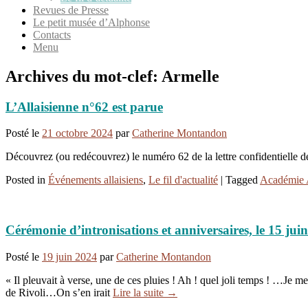
Revues de Presse
Le petit musée d’Alphonse
Contacts
Menu
Archives du mot-clef:
Armelle
L’Allaisienne n°62 est parue
Posté le
21 octobre 2024
par
Catherine Montandon
Découvrez (ou redécouvrez) le numéro 62 de la lettre confidentielle 
Posted in
Événements allaisiens
,
Le fil d'actualité
|
Tagged
Académie A
Cérémonie d’intronisations et anniversaires, le 15 jui
Posté le
19 juin 2024
par
Catherine Montandon
« Il pleuvait à verse, une de ces pluies ! Ah ! quel joli temps ! …Je 
de Rivoli…On s’en irait
Lire la suite →