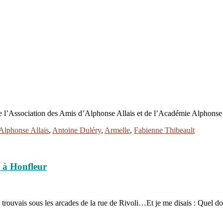
de l’Association des Amis d’Alphonse Allais et de l’Académie Alphonse 
lphonse Allais
,
Antoine Duléry
,
Armelle
,
Fabienne Thibeault
n à Honfleur
me trouvais sous les arcades de la rue de Rivoli…Et je me disais : Quel 