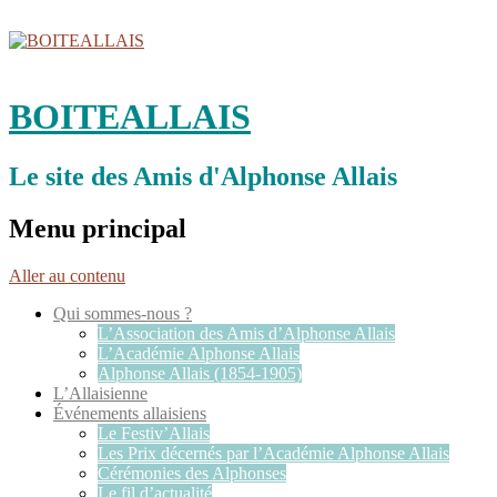
BOITEALLAIS
Le site des Amis d'Alphonse Allais
Menu principal
Aller au contenu
Qui sommes-nous ?
L’Association des Amis d’Alphonse Allais
L’Académie Alphonse Allais
Alphonse Allais (1854-1905)
L’Allaisienne
Événements allaisiens
Le Festiv’Allais
Les Prix décernés par l’Académie Alphonse Allais
Cérémonies des Alphonses
Le fil d’actualité