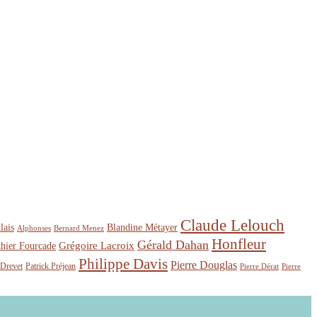
Claude Lelouch
lais
Blandine Métayer
Alphonses
Bernard Menez
Honfleur
Gérald Dahan
Grégoire Lacroix
hier Fourcade
Philippe Davis
Pierre Douglas
 Drevet
Patrick Préjean
Pierre Dérat
Pierre