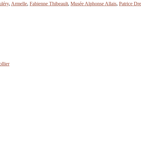
léry
,
Armelle
,
Fabienne Thibeault
,
Musée Alphonse Allais
,
Patrice Dr
llier