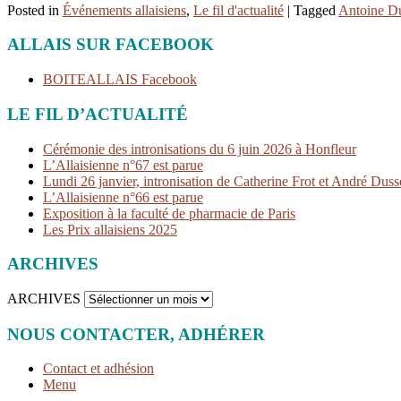
Posted in
Événements allaisiens
,
Le fil d'actualité
|
Tagged
Antoine Du
ALLAIS SUR FACEBOOK
BOITEALLAIS Facebook
LE FIL D’ACTUALITÉ
Cérémonie des intronisations du 6 juin 2026 à Honfleur
L’Allaisienne n°67 est parue
Lundi 26 janvier, intronisation de Catherine Frot et André Dusso
L’Allaisienne n°66 est parue
Exposition à la faculté de pharmacie de Paris
Les Prix allaisiens 2025
ARCHIVES
ARCHIVES
NOUS CONTACTER, ADHÉRER
Contact et adhésion
Menu