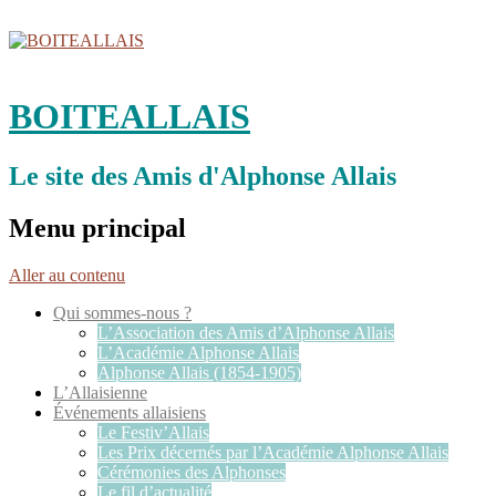
BOITEALLAIS
Le site des Amis d'Alphonse Allais
Menu principal
Aller au contenu
Qui sommes-nous ?
L’Association des Amis d’Alphonse Allais
L’Académie Alphonse Allais
Alphonse Allais (1854-1905)
L’Allaisienne
Événements allaisiens
Le Festiv’Allais
Les Prix décernés par l’Académie Alphonse Allais
Cérémonies des Alphonses
Le fil d’actualité